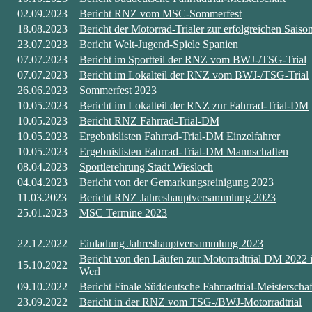
02.09.2023
Bericht RNZ vom MSC-Sommerfest
18.08.2023
Bericht der Motorrad-Trialer zur erfolgreichen Sais
23.07.2023
Bericht Welt-Jugend-Spiele Spanien
07.07.2023
Bericht im Sportteil der RNZ vom BWJ-/TSG-Trial
07.07.2023
Bericht im Lokalteil der RNZ vom BWJ-/TSG-Trial
26.06.2023
Sommerfest 2023
10.05.2023
Bericht im Lokalteil der RNZ zur Fahrrad-Trial-DM
10.05.2023
Bericht RNZ Fahrrad-Trial-DM
10.05.2023
Ergebnislisten Fahrrad-Trial-DM Einzelfahrer
10.05.2023
Ergebnislisten Fahrrad-Trial-DM Mannschaften
08.04.2023
S
portlerehrung Stadt Wiesloch
04.04.2023
Bericht von der Gemarkungsreinigung 2023
11.03.2023
Bericht RNZ Jahreshauptversammlung 2023
25.01.2023
MSC Termine 2023
22.12.2022
Einladung Jahreshauptversammlung 2023
Bericht von den Läufen zur Motorradtrial DM 2022 
15.10.2022
Werl
09.10.2022
Bericht Finale Süddeutsche Fahrradtrial-Meisterschaf
23.09.2022
Bericht in der RNZ vom TSG-/BWJ-Motorradtrial