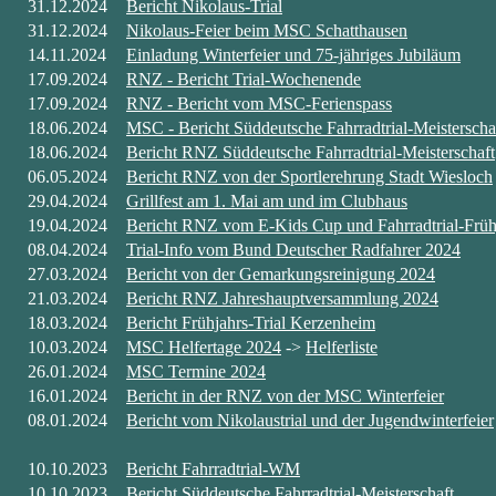
31.12.2024
Bericht Nikolaus-Trial
31.12.2024
Nikolaus-Feier beim MSC Schatthausen
14.11.2024
Einladung Winterfeier und 75-jähriges Jubiläum
17.09.2024
RNZ - Bericht Trial-Wochenende
17.09.2024
RNZ - Bericht vom MSC-Ferienspass
18.06.2024
MSC - Bericht Süddeutsche Fahrradtrial-Meisterscha
18.06.2024
Bericht RNZ Süddeutsche Fahrradtrial-Meisterschaft
06.05.2024
Bericht RNZ von der Sportlerehrung Stadt Wiesloch
29.04.2024
Grillfest am 1. Mai am und im Clubhaus
19.04.2024
Bericht RNZ vom E-Kids Cup und Fahrradtrial-Frühj
08.04.2024
Trial-Info vom Bund Deutscher Radfahrer 2024
27.03.2024
Bericht von der Gemarkungsreinigung 2024
21.03.2024
Bericht RNZ Jahreshauptversammlung 2024
18.03.2024
Bericht Frühjahrs-Trial Kerzenheim
10.03.2024
MSC Helfertage 2024
->
Helferliste
26.01.2024
MSC Termine 2024
16.01.2024
Bericht in der RNZ von der MSC Winterfeier
08.01.2024
Bericht vom Nikolaustrial und der Jugendwinterfeier
10.10.2023
Bericht Fahrradtrial-WM
10.10.2023
Bericht Süddeutsche Fahrradtrial-Meisterschaft