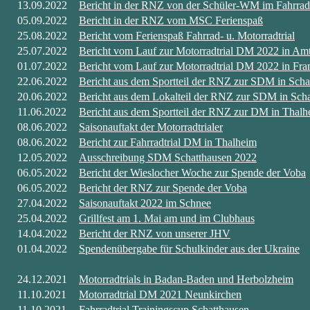
13.09.2022
Bericht in der RNZ von der Schüler-WM im Fahrradt
05.09.2022
Bericht in der RNZ vom MSC Ferienspaß
25.08.2022
Bericht vom Ferienspaß Fahrrad- u. Motorradtrial
25.07.2022
Bericht vom Lauf zur Motorradtrial DM 2022 in Amt
01.07.2022
Bericht vom Lauf zur Motorradtrial DM 2022 in Fr
22.06.2022
Bericht aus dem Sportteil der RNZ zur SDM in Scha
20.06.2022
Bericht aus dem Lokalteil der RNZ zur SDM in Sch
11.06.2022
Bericht aus dem Sportteil der RNZ zur DM in Thalh
08.06.2022
Saisonauftakt der Motorradtrialer
08.06.2022
Bericht zur Fahrradtrial DM in Thalheim
12.05.2022
Ausschreibung SDM Schatthausen 2022
06.05.2022
Bericht der Wieslocher Woche zur Spende der Voba
06.05.2022
Bericht der RNZ zur Spende der Voba
27.04.2022
Saisonauftakt 2022 im Schnee
25.04.2022
Grillfest am 1. Mai am und im Clubhaus
14.04.2022
Bericht der RNZ von unserer JHV
01.04.2022
Spendenübergabe für Schulkinder aus der Ukraine
24.12.2021
Motorradtrials in Badan-Baden und Herbolzheim
11.10.2021
Motorradtrial DM 2021 Neunkirchen
11.10.2021
Fahrradtrial Trainingscup Schatthausen