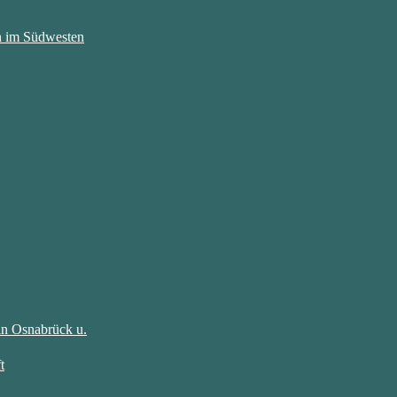
on im Südwesten
in Osnabrück u.
t