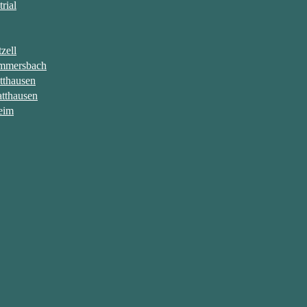
rial
zell
ammersbach
tthausen
atthausen
eim